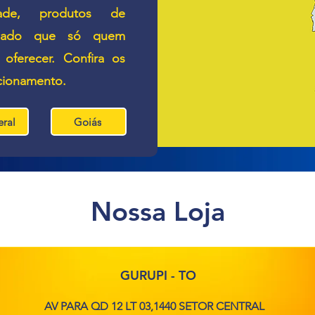
dade, produtos de
idado que só quem
oferecer. Confira os
cionamento.
eral
Goiás
Nossa Loja
GURUPI - TO
AV PARA QD 12 LT 03,1440 SETOR CENTRAL