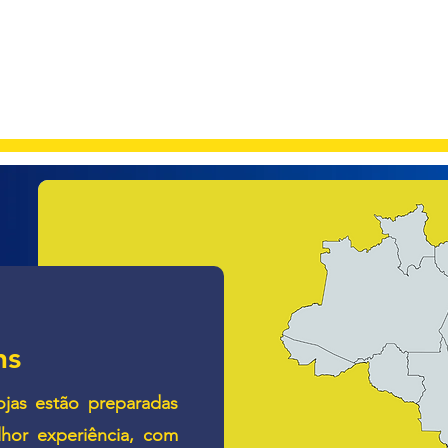
Nossas Lojas
Quem Somos
Vagas
Central de Ajuda
ns
ojas estão preparadas
hor experiência, com